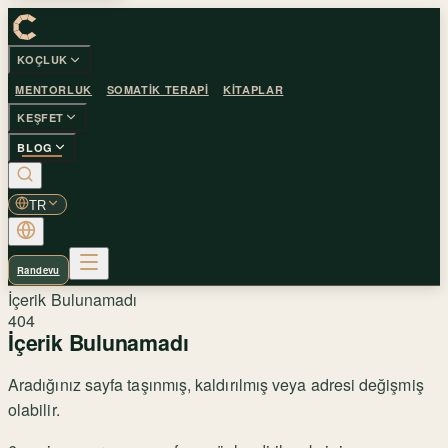
KOÇLUK
MENTORLUK
SOMATIK TERAPI
KITAPLAR
KEŞFET
BLOG
TR
Randevu
İçerik Bulunamadı
404
İçerik Bulunamadı
Aradığınız sayfa taşınmış, kaldırılmış veya adresi değişmiş
olabilir.