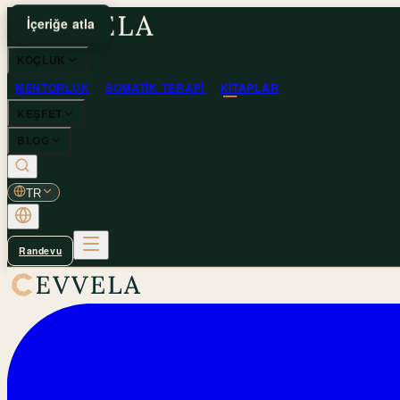
İçeriğe atla